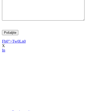
Fb
0
">
Tw
0
Ln
0
X
In