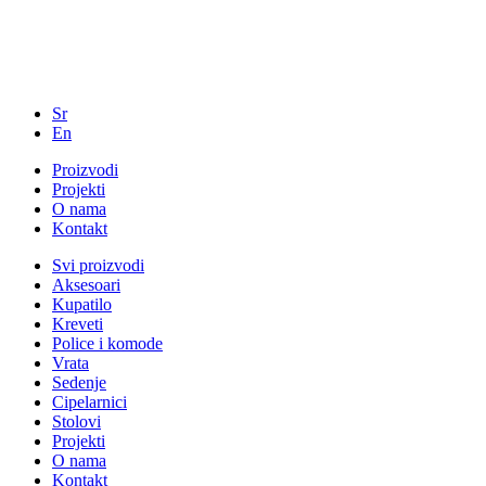
Sr
En
Proizvodi
Projekti
O nama
Kontakt
Svi proizvodi
Aksesoari
Kupatilo
Kreveti
Police i komode
Vrata
Sedenje
Cipelarnici
Stolovi
Projekti
O nama
Kontakt