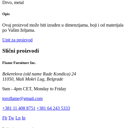
Drvo, metal
Opis
Ovaj proizvod može biti izrađen u dimenzijama, boji i od materijala
po Vašim željama.
Upit za proizvod
Slični proizvodi
Flame Furniture Inc.
Bekerelova (old name Rade Kondica) 24
11050, Mali Mokri Lug, Belgrade
9am - 4pm CET, Monday to Friday
toroflame@gmail.com
+381 11 408 8751
+381 64 243 5333
Fb
Tw
Ln
In