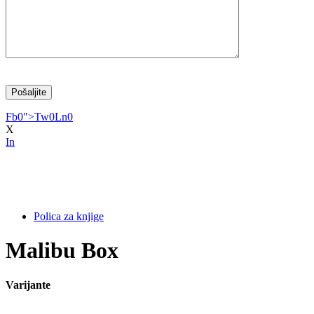
Fb
0
">
Tw
0
Ln
0
X
In
Polica za knjige
Malibu Box
Varijante