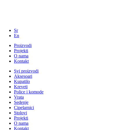
Sr
En
Proizvodi
Projekti
O nama
Kontakt
Svi proizvodi
Aksesoari
Kupatilo
Kreveti
Police i komode
Vrata
Sedenje
Cipelarnici
Stolovi
Projekti
O nama
Kontakt